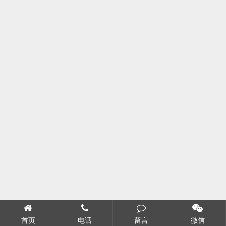
首页
电话
留言
微信