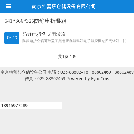
541*366*325防静电折叠箱
防静电折叠式周转箱
06-13
防静电折叠箱可带盖子黑色折叠塑料箱电子塑胶框仓库周转箱，防静电折叠式周转箱 防静电折叠式周转箱厂家 防静电折叠式周转箱价...
共
1
页
1
条
南京特蕾莎仓储设备公司 电话：025-88802418__88802469__88802489
传真：025-88802459
Powered by EyouCms