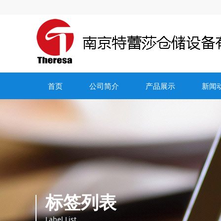
首页
公司简介
产品展示
新闻
标签列表
Label List