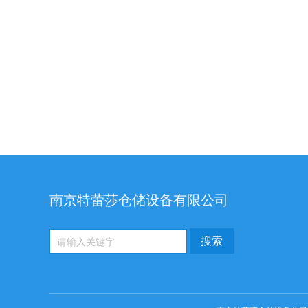
南京特蕾莎仓储设备有限公司