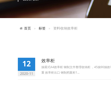
首页
标签
资料收纳效率柜
效率柜
12
抽屉式A4效率柜 钢制文件整理收纳柜 ，45抽90抽
重 效率柜出口 钢制档案柜1...
2020-11