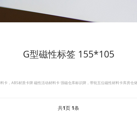
G型磁性标签 155*105
卡，ABS材质卡牌 磁性活动材料卡 强磁仓库标识牌，带轮五位磁性材料卡库房仓储货位
共
1
页
1
条