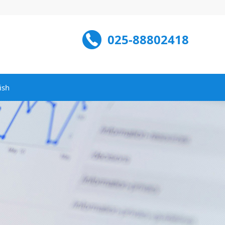
025-88802418
ish