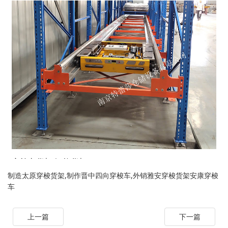
制造太原穿梭货架,制作晋中四向穿梭车,外销雅安穿梭货架安康穿梭
车
上一篇
下一篇