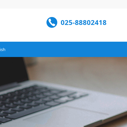
025-88802418
ish