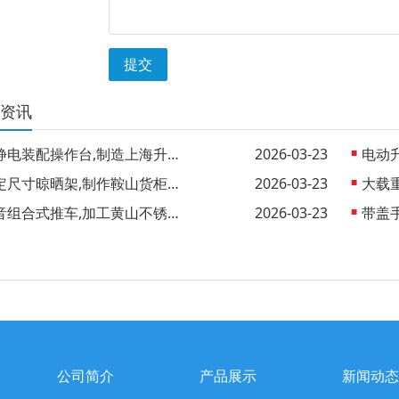
提交
资讯
防静电装配操作台,制造上海升降工作桌 批
2026-03-23
固定尺寸晾晒架,制作鞍山货柜晾晒架 外销
2026-03-23
静音组合式推车,加工黄山不锈钢手推车 出
2026-03-23
公司简介
产品展示
新闻动态