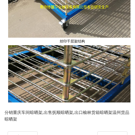
分销重庆车间晾晒架,出售抚顺晾晒架,出口榆林货箱晾晒架温州货品
晾晒架