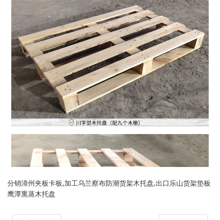
分销漳州夹板卡板,加工乌兰察布防潮货架木托盘,出口乐山货架垫板
鹰潭熏蒸木托盘