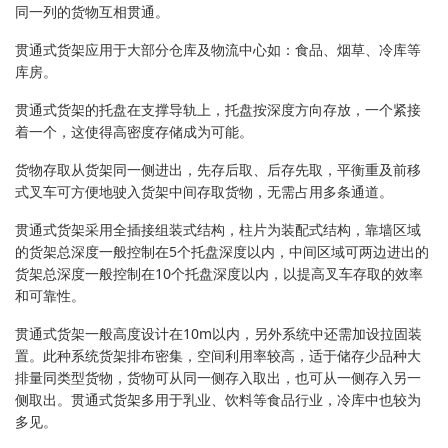
同一列的货物互相贯通。
贯通式货架应用于大部分仓库及物流中心如：食品、烟草、冷库等
库房。
贯通式货架的托盘在支撑导轨上，托盘按深度方向存放，一个紧接
着一个，这使得高密度存储成为可能。
货物存取从货架同一侧进出，先存后取、后存先取，平衡重及前移
式叉车可方便地驶入货架中间存取货物，无需占用多条通道。
贯通式货架采用全插接组装式结构，柱片为装配式结构，靠墙区域
的货架总深度一般控制在5个托盘深度以内，中间区域可两边进出的
货架总深度一般控制在10个托盘深度以内，以提高叉车存取的效率
和可靠性。
贯通式货架一般高度设计在10m以内，另外系统中还需加设拉固装
置。此种系统货架排布密集，空间利用率较高，适于储存少品种大
排量同类型货物，货物可从同一侧存入取出，也可从一侧存入另一
侧取出。贯通式货架多用于乳业、饮料等食品行业，冷库中也较为
多见。