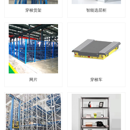
穿梭货架
智能选层柜
网片
穿梭车