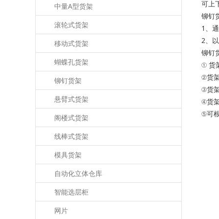
可上
中量A型货架
铆钉
滚轮式货架
1、
2、
移动式货架
铆钉
蝴蝶孔货架
① 
②货
铆钉货架
③货
悬臂式货架
④货
⑤可
阁楼式货架
线棒式货架
模具货架
自动化立体仓库
智能选层柜
网片