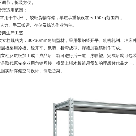
下调节，拆装方便。
货架适用范围：
通常用于中小件、较轻货物存储，单层承重预设在 ≤ 150kg范围内 。
以人力、手工搬运、存储及拣选作业为主。
货架生产工艺
货架立柱规格为：30×30mm角钢型材，采用带钢经开平、轧机轧制、冲
架层板采用冷板、经开平、纵剪、折弯成型、焊接加强筋制作而成。
架立柱及层板加工成半成品后，就可进行后一道工序喷塑。完成后就可包
架是取代原先企业用角钢焊接，横梁上铺木板简易货架的理想替代品之一
根据实际存储空间设计、制造货架。