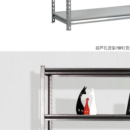
葫芦孔货架/铆钉货