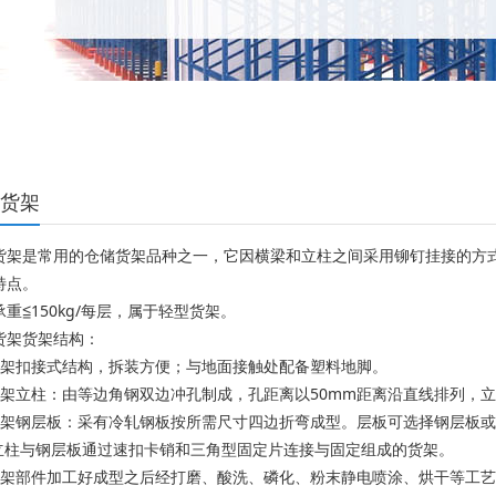
货架
货架是常用的仓储货架品种之一，它因横梁和立柱之间采用铆钉挂接的方
特点。
重≦150kg/每层，属于轻型货架。
货架货架结构：
货架扣接式结构，拆装方便；与地面接触处配备塑料地脚。
货架立柱：由等边角钢双边冲孔制成，孔距离以50mm距离沿直线排列，
货架钢层板：采有冷轧钢板按所需尺寸四边折弯成型。层板可选择钢层板
、立柱与钢层板通过速扣卡销和三角型固定片连接与固定组成的货架。
货架部件加工好成型之后经打磨、酸洗、磷化、粉末静电喷涂、烘干等工