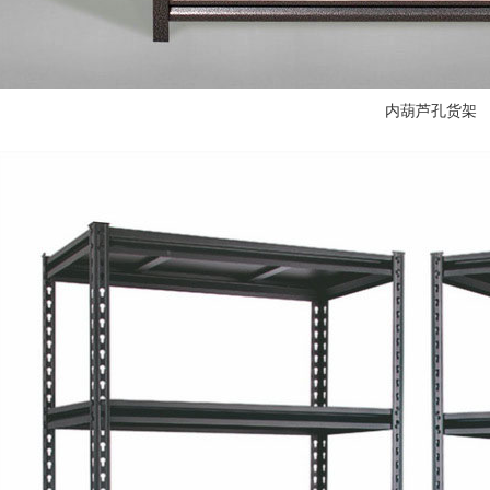
内葫芦孔货架