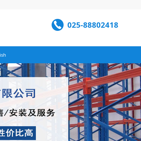
025-88802418
ish