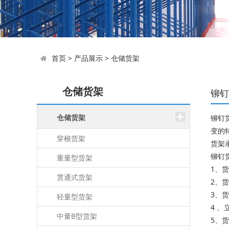
首页
>
产品展示
>
仓储货架
仓储货架
铆钉
仓储货架
铆钉
变的
穿梭货架
货架承
铆钉
重量型货架
1、
贯通式货架
2、
3、
轻量型货架
4 
中量B型货架
5、