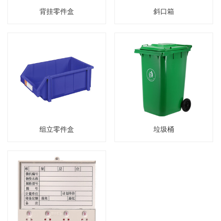
背挂零件盒
斜口箱
组立零件盒
垃圾桶