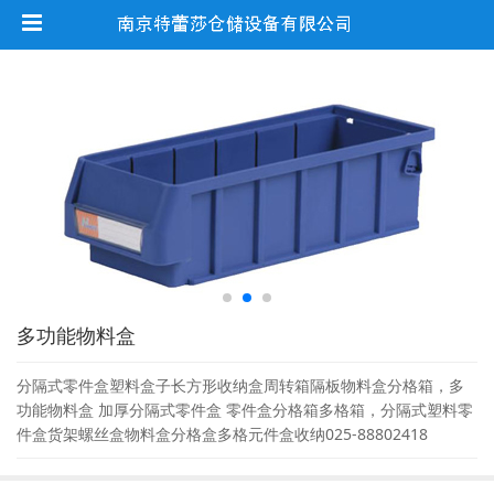
多功能物料盒
分隔式零件盒塑料盒子长方形收纳盒周转箱隔板物料盒分格箱，多
功能物料盒 加厚分隔式零件盒 零件盒分格箱多格箱，分隔式塑料零
件盒货架螺丝盒物料盒分格盒多格元件盒收纳025-88802418