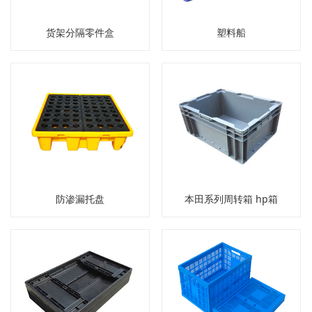
货架分隔零件盒
塑料船
防渗漏托盘
本田系列周转箱 hp箱