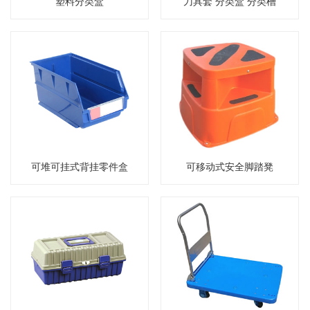
塑料分类盒
刀具套 分类盒 分类槽
可堆可挂式背挂零件盒
可移动式安全脚踏凳