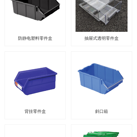
防静电塑料零件盒
抽屉式透明零件盒
背挂零件盒
斜口箱