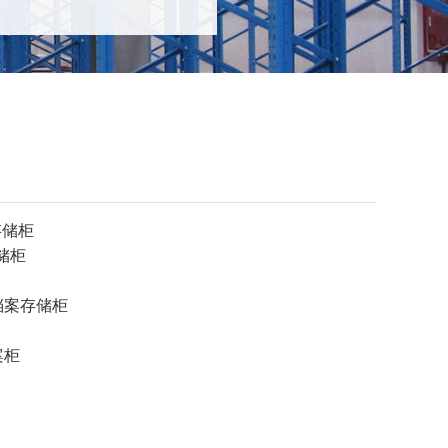
储柜
档案存储柜
案柜