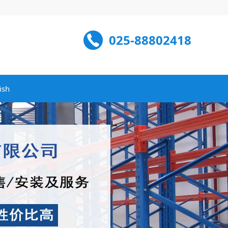
025-88802418
ish