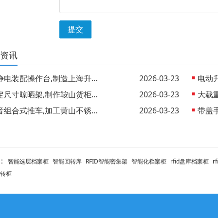
提交
资讯
防静电装配操作台,制造上海升降工作桌 批
2026-03-23
固定尺寸晾晒架,制作鞍山货柜晾晒架 外销
2026-03-23
静音组合式推车,加工黄山不锈钢手推车 出
2026-03-23
：
智能选层档案柜
智能回转库
RFID智能密集架
智能化档案柜
rfid盘库档案柜
r
转柜