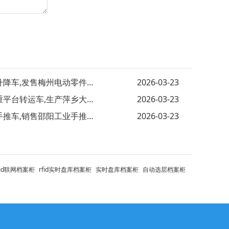
电动升降车,发售梅州电动零件推车 销售西
2026-03-23
大载重平台转运车,生产萍乡大平台工业车
2026-03-23
带盖手推车,销售邵阳工业手推车 制造沂州
2026-03-23
fid联网档案柜
rfid实时盘库档案柜
实时盘库档案柜
自动选层档案柜