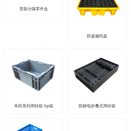
货架分隔零件盒
防渗漏托盘
本田系列周转箱 hp箱
防静电折叠式周转箱