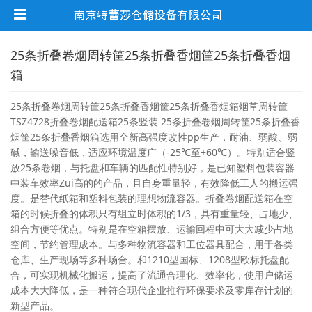
25条折叠卷烟周转筐25条折叠香烟筐25条折叠香烟
箱
25条折叠卷烟周转筐25条折叠香烟筐25条折叠香烟箱烟草周转筐
TSZ4728折叠卷烟配送箱25条竖装 25条折叠卷烟周转筐25条折叠香
烟筐25条折叠香烟箱选用全新高强度改性pp生产，耐油、弱酸、弱
碱，输送噪音低，适应环境温度广（-25℃至+60℃）。特别适合竖
放25条卷烟，与托盘和车辆的匹配性特别好，是已知塑料包装容器
中装车效率Zui高的的产品，且自身重量轻，有效降低工人的搬运强
度。是替代纸箱和塑料包装的理想物流容器。折叠卷烟配送箱在空
箱的时候折叠的体积只有组立时体积的1/3，具有重量轻、占地少、
组合方便等优点。特别是在空箱摆放、运输回程中可大大减少占地
空间，节约管理成本。与多种物流容器和工位器具配合，用于各类
仓库、生产现场等多种场合。和1210型国标、1208型欧标托盘配
合，可实现机械化搬运，提高了流通合理化、效率化，使用户储运
成本大大降低，是一种符合现代企业推行环保要求及零库存计划的
新型产品。