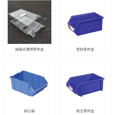
抽屉式透明零件盒
背挂零件盒
斜口箱
组立零件盒