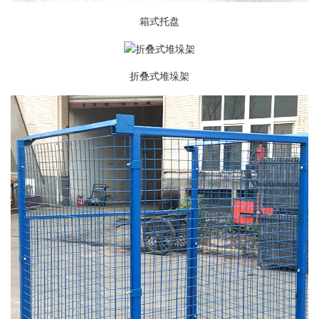
箱式托盘
折叠式堆垛架