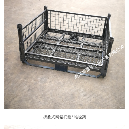
折叠式网箱托盘/ 堆垛架