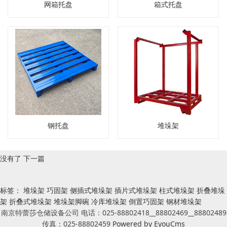
网箱托盘
箱式托盘
钢托盘
堆垛架
没有了
下一篇
标签：
堆垛架
巧固架
侧插式堆垛架
插片式堆垛架
柱式堆垛架
折叠堆垛
架
折叠式堆垛架
堆垛架脚碗
冷库堆垛架
倒置巧固架
钢材堆垛架
南京特蕾莎仓储设备公司 电话：025-88802418__88802469__88802489
传真：025-88802459
Powered by EyouCms