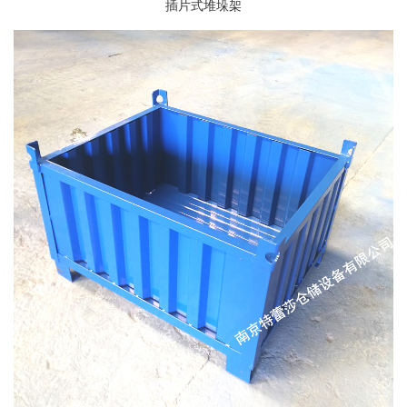
插片式堆垛架