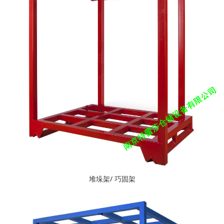
堆垛架/ 巧固架