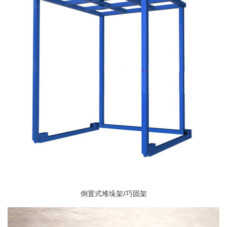
倒置式堆垛架/巧固架