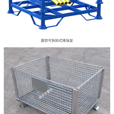
圆管可拆卸式堆垛架