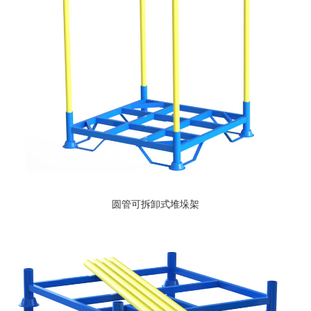
圆管可拆卸式堆垛架