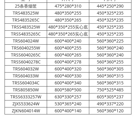
25条香烟筐
475*280*310
445*250*290
TRS483525W
480*350*255
450*325*235
TRS4835265C
480*350*265
450*325*235
TRSS483525W
480*350*255
实心底
450*325*235
TRSS4835265C
480*350*265
实心底
450*325*235
TRS604024W
600*400*240
560*360*225
TRS6040255W
600*400*255
560*360*240
TRSS6040265C
600*400*265
560*360*240
TRSS6040278C
600*400*278
560*360*255
TRS604032W
600*400*320
560*360*305
TRS604033W
600*400*330
560*360*315
TRSS604034C
600*400*340
560*360*315
TRS805850W
800*580*500
750*525*485
TRSS6333257W
630*330*257
605*305*237
ZJXS533624W
530*365*240
490*337*220
ZJKN604014W
600*400*140
560*360*120