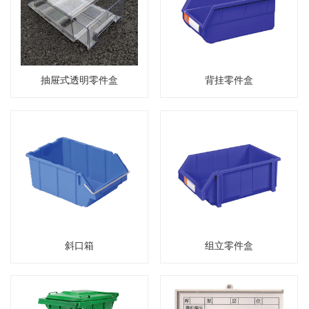
抽屉式透明零件盒
背挂零件盒
斜口箱
组立零件盒